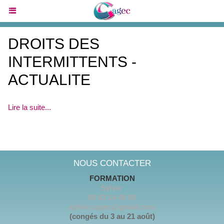
DROITS DES
INTERMITTENTS -
ACTUALITE
Lire la suite...
NOUS CONTACTER
FORMATION
Sylvie
06 63 14 48 85
sylvie.cagec@gmail.com
(congés du 3 au 21 août)