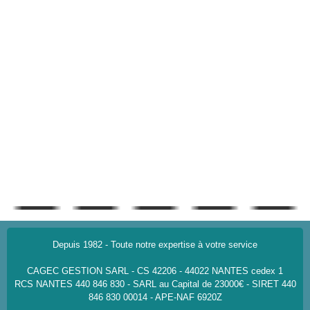
Depuis 1982 - Toute notre expertise à votre service
CAGEC GESTION SARL - CS 42206 - 44022 NANTES cedex 1
RCS NANTES 440 846 830 - SARL au Capital de 23000€ - SIRET 440
846 830 00014 - APE-NAF 6920Z