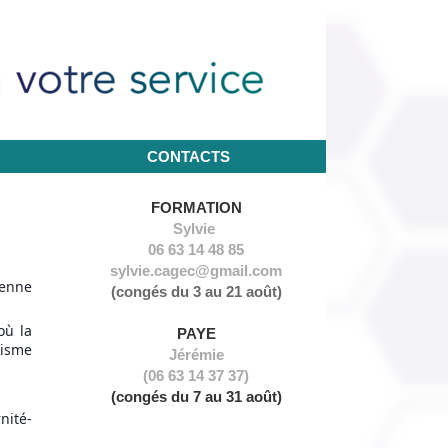
CONTACTS
NOUS CONTACTER
FORMATION
Sylvie
06 63 14 48 85
sylvie.cagec@gmail.com
renne
(congés du 3 au 21 août)
où la
PAYE
nisme
Jérémie
(06 63 14 37 37)
(congés du 7 au 31 août)
nité-
RÉFORME AFDAS