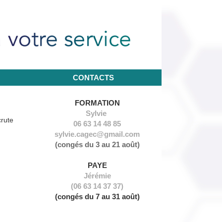
CONTACTS
NOUS CONTACTER
FORMATION
Sylvie
crute
06 63 14 48 85
sylvie.cagec@gmail.com
(congés du 3 au 21 août)
PAYE
Jérémie
(06 63 14 37 37)
(congés du 7 au 31 août)
RÉFORME AFDAS