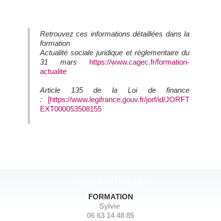
Retrouvez ces informations détaillées dans la
formation
Actualité sociale juridique et réglementaire du
31 mars
https://www.cagec.fr/formation-
actualite
Article 135 de la Loi de finance
:
[https://www.legifrance.gouv.fr/jorf/id/JORFT
EXT000053508155
NOUS CONTACTER
FORMATION
Sylvie
06 63 14 48 85