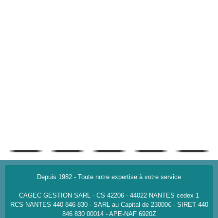
Depuis 1982 - Toute notre expertise à votre service
CAGEC GESTION SARL - CS 42206 - 44022 NANTES cedex 1
RCS NANTES 440 846 830 - SARL au Capital de 23000€ - SIRET 440
846 830 00014 - APE-NAF 6920Z