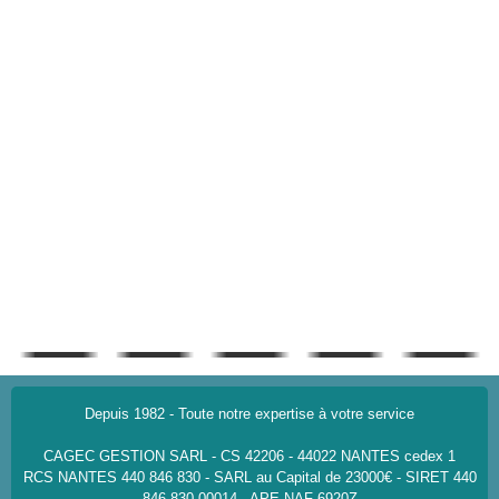
Depuis 1982 - Toute notre expertise à votre service
CAGEC GESTION SARL - CS 42206 - 44022 NANTES cedex 1
RCS NANTES 440 846 830 - SARL au Capital de 23000€ - SIRET 440
846 830 00014 - APE-NAF 6920Z